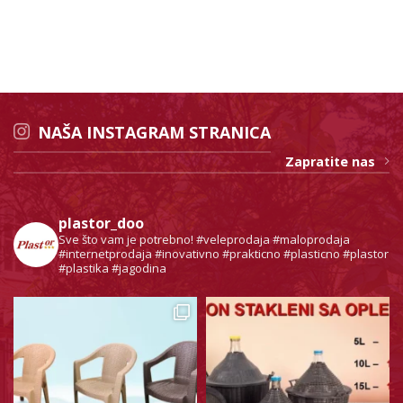
NAŠA INSTAGRAM STRANICA
Zapratite nas
plastor_doo
Sve što vam je potrebno!
#veleprodaja #maloprodaja
#internetprodaja #inovativno #prakticno #plasticno #plastor
#plastika #jagodina