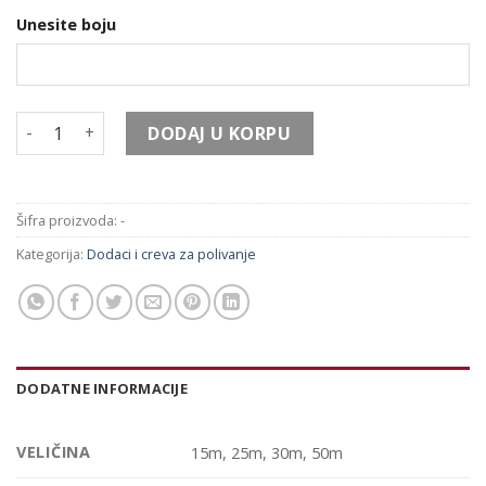
Unesite boju
Crevo za polivanje Flexoper količina
DODAJ U KORPU
Šifra proizvoda:
-
Kategorija:
Dodaci i creva za polivanje
DODATNE INFORMACIJE
VELIČINA
15m, 25m, 30m, 50m