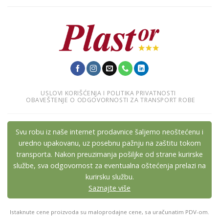
USLOVI KORIŠĆENJA I POLITIKA PRIVATNOSTI
OBAVEŠTENJE O ODGOVORNOSTI ZA TRANSPORT ROBE
Svu robu iz naše internet prodavnice šaljemo neoštećenu i
uredno upakovanu, uz posebnu pažnju na zaštitu tokom
transporta. Nakon preuzimanja pošiljke od strane kurirske
službe, sva odgovornost za eventualna oštećenja prelazi na
kurirsku službu.
Saznajte više
Istaknute cene proizvoda su maloprodajne cene, sa uračunatim PDV-om.