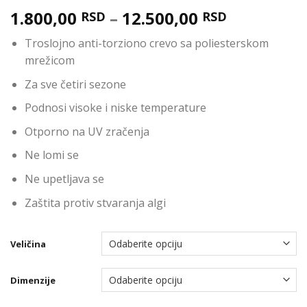
1.800,00
–
12.500,00
RSD
RSD
Troslojno anti-torziono crevo sa poliesterskom
mrežicom
Za sve četiri sezone
Podnosi visoke i niske temperature
Otporno na UV zračenja
Ne lomi se
Ne upetljava se
Zaštita protiv stvaranja algi
Veličina
Dimenzije