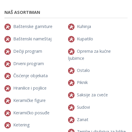
NAŠ ASORTIMAN
Baštenske garniture
Kuhinja
Baštenski nameštaj
Kupatilo
Dečiji program
Oprema za kućne
ljubimce
Drveni program
Ostalo
Čisćenje objekata
Piknik
Hranilice i pojilice
Saksije za cveće
Keramičke figure
Sudovi
Keramičko posuđe
Zanat
Ketering
Zemlje i djubriva za biljke