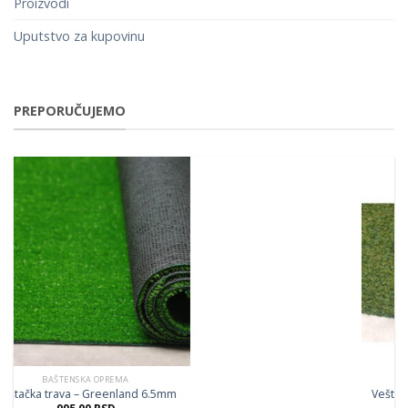
Proizvodi
Uputstvo za kupovinu
PREPORUČUJEMO
NSKA OPREMA
BAŠTENSKA 
a – Greenland 6.5mm
Veštačka trava – t