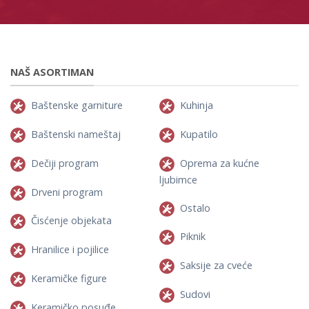
NAŠ ASORTIMAN
Baštenske garniture
Kuhinja
Baštenski nameštaj
Kupatilo
Dečiji program
Oprema za kućne
ljubimce
Drveni program
Ostalo
Čisćenje objekata
Piknik
Hranilice i pojilice
Saksije za cveće
Keramičke figure
Sudovi
Keramičko posuđe