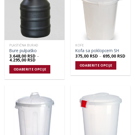
PLASTIČNA BURAD
KOFE
Bure pulpaško
Kofa sa poklopcem SH
3.648,00
RSD
–
375,00
RSD
–
695,00
RSD
4.295,00
RSD
ODABERITE OPCIJE
ODABERITE OPCIJE