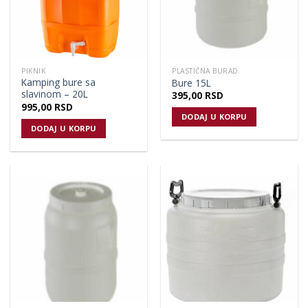
PIKNIK
PLASTIČNA BURAD
Kamping bure sa
Bure 15L
slavinom – 20L
395,00
RSD
995,00
RSD
DODAJ U KORPU
DODAJ U KORPU