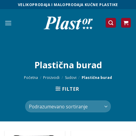
Skip
VELIKOPRODAJA I MALOPRODAJA KUĆNE PLASTIKE
to
content
Plastična burad
Početna
/
Proizvodi
/
Sudovi
/
Plastična burad
FILTER