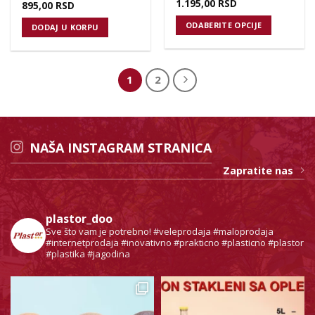
1.195,00
RSD
895,00
RSD
ODABERITE OPCIJE
DODAJ U KORPU
1
2
NAŠA INSTAGRAM STRANICA
Zapratite nas
plastor_doo
Sve što vam je potrebno!
#veleprodaja #maloprodaja
#internetprodaja #inovativno #prakticno #plasticno #plastor
#plastika #jagodina