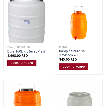
PLASTIČNA BURAD
PIKNIK
Kamping bure sa
Bure 160L Kruševac Plast
slavinom – 10L
2.998,00
RSD
845,00
RSD
DODAJ U KORPU
DODAJ U KORPU