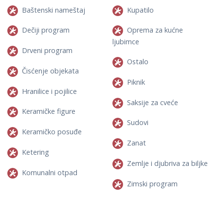
Baštenski nameštaj
Kupatilo
Dečiji program
Oprema za kućne
ljubimce
Drveni program
Ostalo
Čisćenje objekata
Piknik
Hranilice i pojilice
Saksije za cveće
Keramičke figure
Sudovi
Keramičko posuđe
Zanat
Ketering
Zemlje i djubriva za biljke
Komunalni otpad
Zimski program