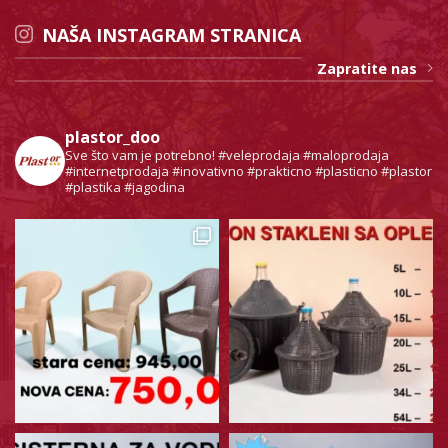
NAŠA INSTAGRAM STRANICA
Zapratite nas
plastor_doo
Sve što vam je potrebno!
#veleprodaja #maloprodaja
#internetprodaja #inovativno #prakticno #plasticno #plastor
#plastika #jagodina