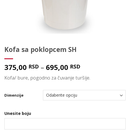
Kofa sa poklopcem SH
375,00
–
695,00
RSD
RSD
Kofa/ bure, pogodno za čuvanje turšije.
Dimenzije
Unesite boju