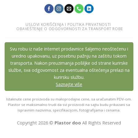
USLOVI KORIŠĆENJA I POLITIKA PRIVATNOSTI
OBAVEŠTENJE O ODGOVORNOSTI ZA TRANSPORT ROBE
Svu robu iz naše internet prodavnice šaljemo neoštećenu i
uredno upakovanu, uz posebnu pažnju na zaštitu tokom
transporta. Nakon preuzimanja pošiljke od strane kurirske
službe, sva odgovornost za eventualna oštećenja prelazi na
kurirsku službu.
Saznajte više
Istaknute cene proizvoda su maloprodajne cene, sa uračunatim PDV-om.
Plastor se maksimalno trudi da svi proizvodi na sajtu budu prikazani sa
ispravnim nazivima, specifikacijom, fotografijama i cenama.
Copyright 2026 ©
Plastor doo
All Rights Reserved