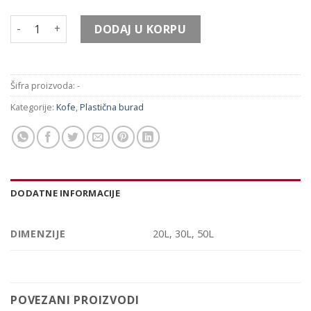
Kofa sa poklopcem SH količina
DODAJ U KORPU
Šifra proizvoda:
-
Kategorije:
Kofe
,
Plastična burad
DODATNE INFORMACIJE
DIMENZIJE
20L, 30L, 50L
POVEZANI PROIZVODI