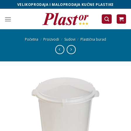
Skip
VELIKOPRODAJA I MALOPRODAJA KUĆNE PLASTIKE
to
content
Početna
/
Proizvodi
/
Sudovi
/
Plastična burad