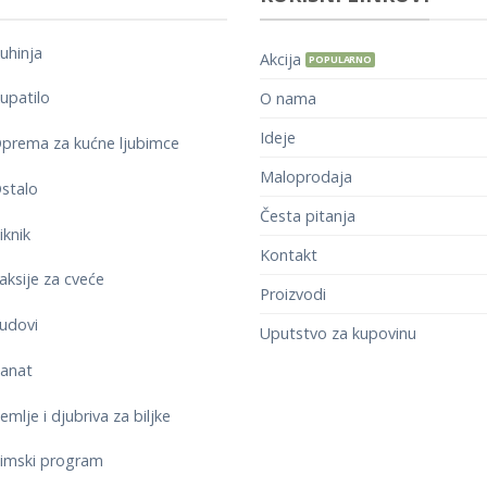
uhinja
Akcija
upatilo
O nama
Ideje
prema za kućne ljubimce
Maloprodaja
stalo
Česta pitanja
iknik
Kontakt
aksije za cveće
Proizvodi
BAŠTENSKA OPREMA
udovi
Uputstvo za kupovinu
Gavran – rasterivač ptica/st
1.795,00
RSD
anat
emlje i djubriva za biljke
imski program