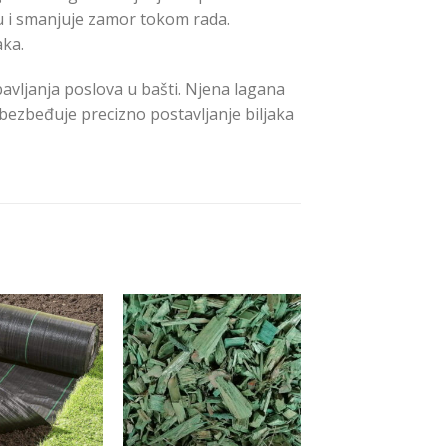
u i smanjuje zamor tokom rada.
aka.
obavljanja poslova u bašti. Njena lagana
ezbeđuje precizno postavljanje biljaka