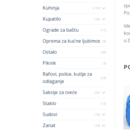
sp
Kuhinja
(110)
Pog
Kupatilo
(33)
Ide
Ograde za baštu
(11)
ko
u ž
Oprema za kućne ljubimce
(8)
Ostalo
(20)
Piknik
(3)
P
Rafovi, police, kutije za
(23)
odlaganje
Saksije za cveće
(65)
Staklo
(13)
Sudovi
(79)
Zanat
(19)