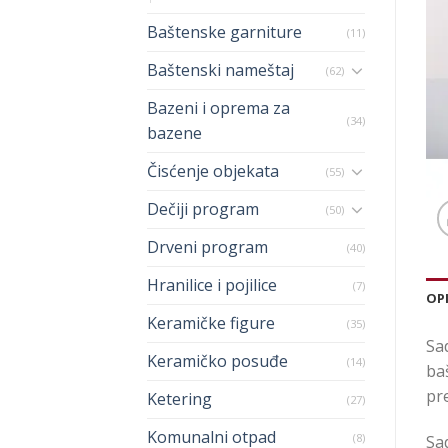
Baštenske garniture
(11)
Baštenski nameštaj
(62)
Bazeni i oprema za
(34)
bazene
Čisćenje objekata
(55)
Dečiji program
(50)
Drveni program
(40)
Hranilice i pojilice
(7)
OP
Keramičke figure
(35)
Sad
Keramičko posuđe
(14)
ba
pre
Ketering
(27)
Komunalni otpad
(8)
Sad