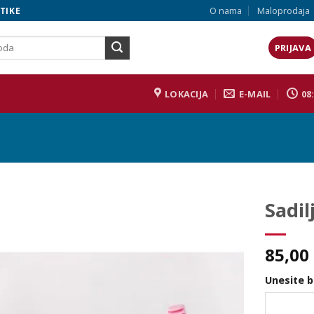
O nama
Maloprodaja
TIKE
PRIJAVA
LOKACIJA
E-MAIL
08:
Sadil
85,00
Unesite b