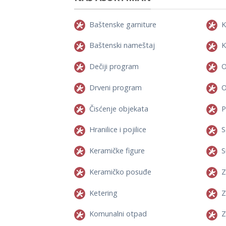
Baštenske garniture
K
Baštenski nameštaj
K
Dečiji program
O
Drveni program
O
Čisćenje objekata
P
Hranilice i pojilice
S
Keramičke figure
S
Keramičko posuđe
Z
Ketering
Z
Komunalni otpad
Z