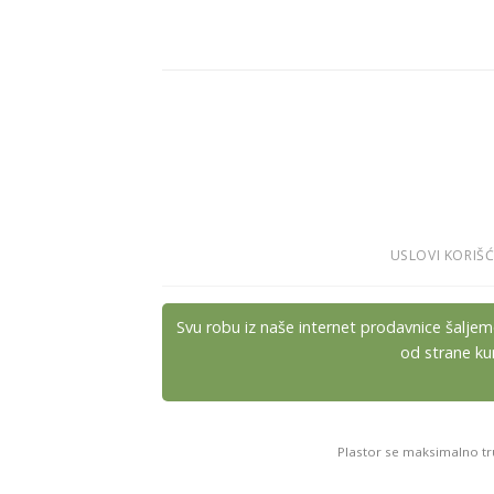
USLOVI KORIŠĆ
Svu robu iz naše internet prodavnice šalj
od strane ku
Plastor se maksimalno tru