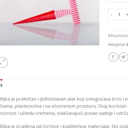
Sadiljka k
Šifra proiz
Kategorija:
IS
iljka je praktičan i jednostavan alat koji omogućava brzo i ef
štama, plastenicima i na otvorenom prostoru. Ovaj koristan
ciznost i uštedu vremena, olakšavajući posao sadnje i održa
iljka je izrađena od čvrstog i kvalitetnog materijala, što os