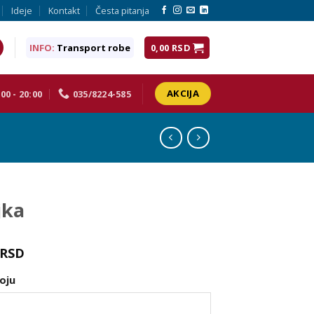
Ideje
Kontakt
Česta pitanja
INFO:
Transport robe
0,00
RSD
AKCIJA
00 - 20:00
035/8224-585
jka
RSD
oju