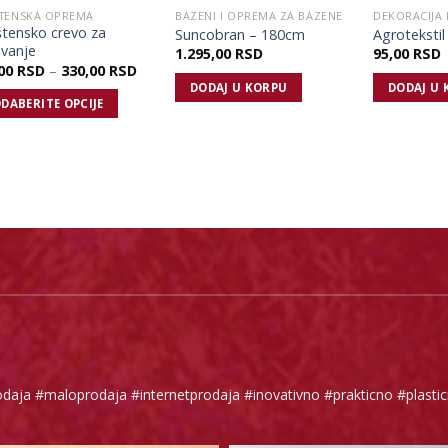
TENSKA OPREMA
BAZENI I OPREMA ZA BAZENE
tensko crevo za
Suncobran – 180cm
Agrotekstil
ivanje
1.295,00
RSD
95,00
RSD
,00
RSD
–
330,00
RSD
DODAJ U KORPU
DODAJ U 
DABERITE OPCIJE
daja #maloprodaja #internetprodaja #inovativno #prakticno #plastic