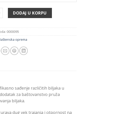
oličina
DODAJ U KORPU
voda:
0000095
Baštenska oprema
ikasno sađenje različitih biljaka u
 dodatak za baštovanstvo pruža
vanja biljaka.
igurava dug vek trajanja i otpornost na