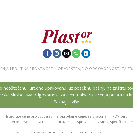
ENJA I POLITIKA PRIVATNOSTI
OBAVEŠTENJE O ODGOVORNOSTI ZA TR
emo neoštećenu i uredno upakovanu, uz posebnu pažnju na zaštitu to
rirske službe, sva odgovornost za eventualna oštećenja prelazi na kur
Saznajte više
Istaknute cene proizvoda su maloprodajne cene, sa uračunatim PDV-om.
di da svi proizvodi na sajtu budu prikazani sa ispravnim nazivima, specifikacijo