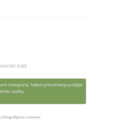
ANSPORT ROBE
kom transporta. Nakon preuzimanja pošiljke
irsku službu.
m, fotografijama i cenama.