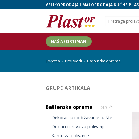
Skip
VELIKOPRODAJA I MALOPRODAJA KUĆNE PLAS
to
content
Pretraga
za:
NAŠ ASORTIMAN
Početna
/
Proizvodi
/
Baštenska oprema
GRUPE ARTIKALA
Baštenska oprema
(47)
Dekoracija i održavanje bašte
Dodaci i creva za polivanje
Kante za polivanje