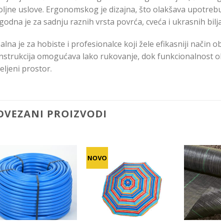
oljne uslove. Ergonomskog je dizajna, što olakšava upotreb
odna je za sadnju raznih vrsta povrća, cveća i ukrasnih bilj
alna je za hobiste i profesionalce koji žele efikasniji način 
nstrukcija omogućava lako rukovanje, dok funkcionalnost ob
eljeni prostor.
OVEZANI PROIZVODI
NOVO