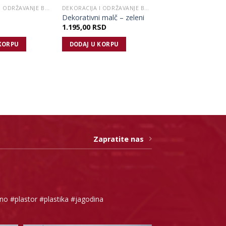
DEKORACIJA I ODRŽAVANJE BAŠTE
DEKORACIJA I ODRŽAVANJE BAŠTE
Dekorativni malč – zeleni
1.195,00
RSD
KORPU
DODAJ U KORPU
Zapratite nas
no #plastor #plastika #jagodina